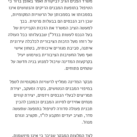
משרד הפנים הגיב לביקורת ואמר באופן ברור כי 
הטיפול בתופעת המבנים הריקים והנטושים אינו 
בסמכותו או בסמכותן של הרשויות המקומיות, 
שכן רוב הנכסים הם בבעלות פרטית. בכך 
למעשה הציב המשרד את הזכות הקניינית של 
בעל הנכס לעשות בנדל"ן שבבעלותו ככל העולה 
על רוחו מעל הזכות הציבורית לכלכלה עירונית 
איתנה, סביבת מגורים איכותית, בטחון אישי 
ואף מעל החשיבות הציבורית בשימוש יעיל 
בקרקעות המדינה שיכול למנוע בניה חדשה על 
שטחים פתוחים.
מבקר המדינה ממליץ לרשויות המקומיות לטפל 
במיפוי המבנים הנטושים, בקרה ומעקב, יצירת 
תמריצים לבעלי הנכסים ויזמים, יצירת קווים 
מנחים אחידים לסיווג המבנים וכמובן להכין 
תכנית פעולה סדורה לטיפול בתופעה שתעשה 
סדר, תציב יעדים ותקבע לו"ז, תקציב וגורם 
מנהל.
לצד המלצות המבקר שניכר כי אינן מיושמות, 