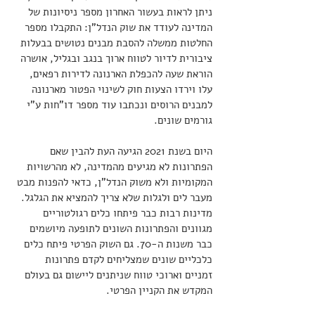
ניתן לראות בעשור האחרון מספר ניסיונות של 
המדינה לעודד את שוק הנדל"ן: התקבלו מספר 
החלטות ממשלה להסבת מבנים נטושים בבעלות 
ציבורית לדיור לטווח ארוך בנגב ובגליל, אושרה 
הוראת שעה להכפלת הארנונה לדירות רפאים, 
עלו וירדו הצעות חוק לשינוי הפטור מארנונה 
למבנים הרוסים ונכתבו עוד מספר דו"חות ע"י 
גורמים שונים. 
היום בשנת 2021 הגיעה העת להבין שאם 
הפתרונות לא מגיעים מהמדינה, לא מהרשויות 
המקומיות ולא משוק הנדל"ן, כדאי להפנות מבט 
מעבר לים ולגלות שלא צריך להמציא את הגלגל. 
מדינות רבות כבר פיתחו כלים רגולטוריים 
מגוונים והפתרונות השונים לתופעה מיושמים 
כבר משנות ה-70. גם השוק הפרטי פיתח כלים 
כלכליים שונים שמצליחים לקדם פתרונות 
זמניים וארוכי טווח שניתנים ליישום גם בעולם 
המקדש את הקניין הפרטי.