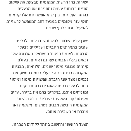
ישירות בהן הרשות המקומית מבצעת את שיקום 
החזית בכוחות עצמה ומחייבת את הבעלים 
בהחזר העלויות. בין שתי אפשרויות אלו קיימים 
חוקי עזר מקומיים במנעד רחב המאפשר לרשויות 
להפעיל מנופי לחץ שונים.
ישנן ערים שבחרו להשתמש בכלים כלכליים 
שונים כתמריצים חיוביים ושליליים לבעלי 
הנכסים. לעומת הפטור הישראלי מארנונה שלו 
זכאים בעלי הנכסים שאינם ראויים, בעולם 
קיימים מנגוני מיסוי שונים, הלוואות, תכניות 
המקנות זכויות בניה לבעלי נכסים המשקמים 
נכסים ומצד שני הגבלת אפשויות מימון ומיסוי 
גבוה לבעלי נכסים שאוגרים נכסים ריקים 
ומזניחים אותם. במקרים בהם אין ברירה, ערים 
מקימות קרן השקעות יעודית דרכה הרשות 
המקומית רוכשת מבנים נטושים, משקמת ואז 
מוכרת או משכירה אותם.
הצעד הראשון והחשוב ביותר לקידום הפתרון, 
בדיוק כפי שממליץ מבקר המדינה, הוא יצירת 