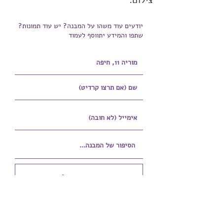
צילום:
יודעים עוד משהו על המבנה? יש עוד תמונות?
שתפו והמידע יתווסף לעמוד
הוספת קובץ
Upload supported file (Max 15MB)