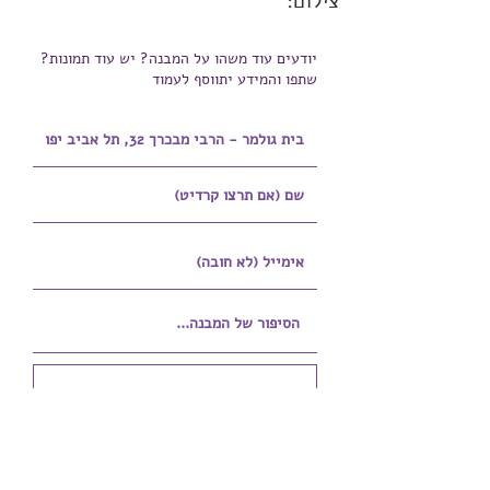
צילום:
יודעים עוד משהו על המבנה? יש עוד תמונות?
שתפו והמידע יתווסף לעמוד
הוספת קובץ
Upload supported file (Max 15MB)