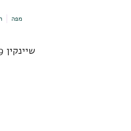
מפה
ר
שיינקין 19, תל אביב-יפו