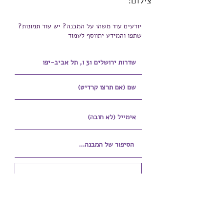
צילום:
יודעים עוד משהו על המבנה? יש עוד תמונות?
שתפו והמידע יתווסף לעמוד
הוספת קובץ
Upload supported file (Max 15MB)