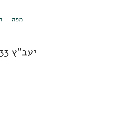
מפה
ר
יעב"ץ 33, תל אביב-יפו