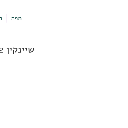
מפה
ר
שיינקין 52, תל אביב-יפו