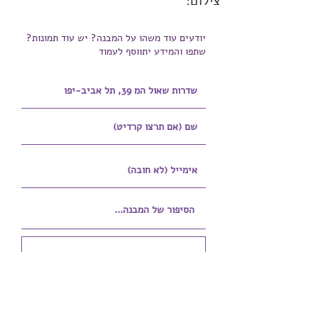
צילום:
יודעים עוד משהו על המבנה? יש עוד תמונות?
שתפו והמידע יתווסף לעמוד
הוספת קובץ
Upload supported file (Max 15MB)