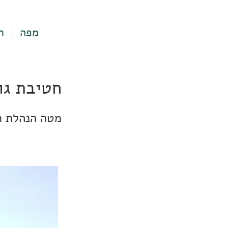
מפה
ר
חטיבת גולני 38
מטה הנהלת ת