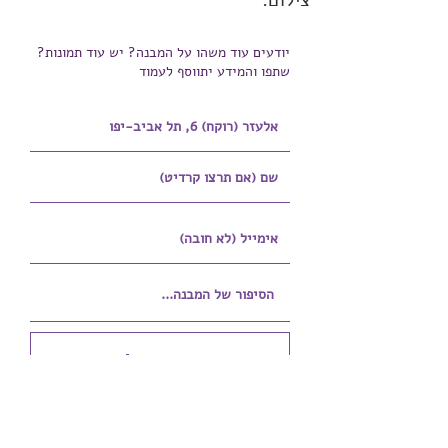
צילום:
יודעים עוד משהו על המבנה? יש עוד תמונות?
שתפו והמידע יתווסף לעמוד
הוספת קובץ
Upload supported file (Max 15MB)