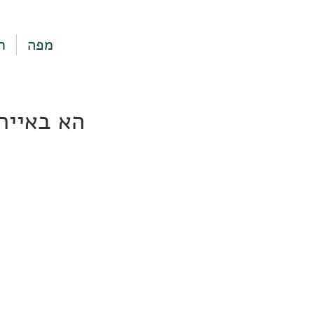
מפה
ר
הא באייר 72, תל אביב-י