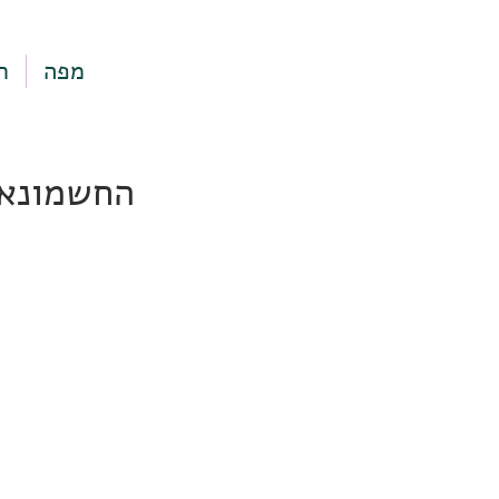
מפה
ר
החשמונאים 7, תל אב