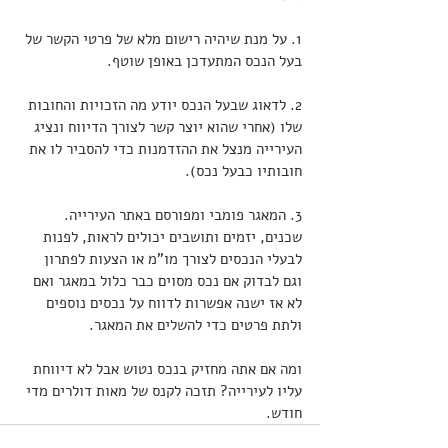
1. על מנת שיהיה רישום מלא של פרטי הקשר של 
בעל הנכס המתעדכן באופן שוטף.
2. לדאוג שבעל הנכס יודע מה הזכויות והחובות 
שלו (אחרי שהוא יוצר קשר לצורך הדיווח ונציג 
העירייה מנצל את ההזדמנות כדי להסביר לו את 
חובותיו כבעל נכס).
3. המאגר פומבי ומפורסם באתר העירייה. 
שכנים, יזמים ותושבים יכולים לראות, לפנות 
לבעלי הנכסים לצורך מו"מ או הצעות לפתרון 
וגם לבדוק אם נכס מסוים כבר כלול במאגר ואם 
לא אז ישנה אפשרות לדווח על נכסים נוספים 
ולתת פרטים כדי להשלים את המאגר.
ומה אם אתה מחזיק בנכס נטוש אבל לא דיווחת 
עליו לעירייה? תזכה לקנס של מאות דולרים מדי 
חודש.